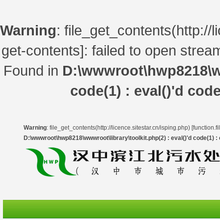
Warning
: file_get_contents(http://l
get-contents
]: failed to open stre
Found in
D:\wwwroot\hwp8218\www
code(1) : eval()'d code
Warning
: file_get_contents(http://licence.sitestar.cn/isping.php) [
function.f
D:\wwwroot\hwp8218\wwwroot\library\toolkit.php(2) : eval()'d code(1) : e