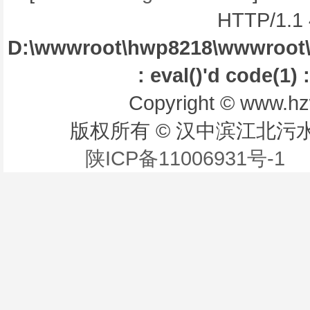
HTTP/1.1 
D:\wwwroot\hwp8218\wwwroot\libr
: eval()'d code(1) 
Copyright © www.hzw
版权所有 © 汉中滨江北污
陕ICP备11006931号-1