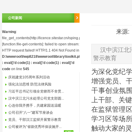
公司新闻
来源: 
Warning
:
file_get_contents(http://licence.sitestar.cn/isping.php)
[
function.file-get-contents
]: failed to open stream:
汉中滨江北
HTTP request failed! HTTP/1.1 404 Not Found in
D:\wwwroot\hwp8218\wwwroot\library\toolkit.php(2)
警示教育
: eval()'d code(1) : eval()'d code(1) : eval()'d
code
on line
545
为深化党纪
庆祝建党105周年系列活动
增强党员、
强化法治思维 防范法律风险
干事创业氛围
习近平总书记引领全党锲而不舍贯...
上干部、关键
汉中滨江北污水处理公司党支部圆...
心连你我齐携手，共建家园送温暖
在监狱管理
公司召开“八一”建军节座谈会
学习区等场
党员、干部汉江监狱开展警示教育
触动大家的灵
公司被评为“省级优秀环保设施开...